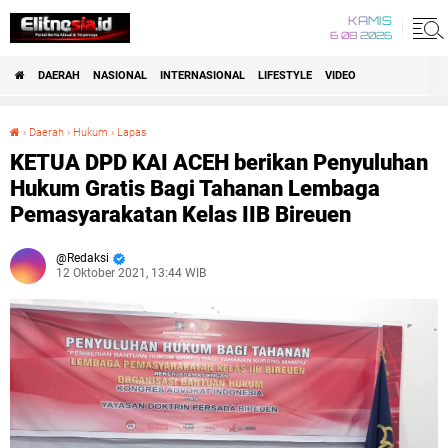
KAMIS
6 08 2026
DAERAH
NASIONAL
INTERNASIONAL
LIFESTYLE
VIDEO
›
Daerah
›
Hukum
›
Lapas
KETUA DPD KAI ACEH berikan Penyuluhan Hukum Gratis Bagi Tahanan Lembaga Pemasyarakatan Kelas IIB Bireuen
KETUA DPD KAI ACEH berikan Penyuluhan
Hukum Gratis Bagi Tahanan Lembaga
Pemasyarakatan Kelas IIB Bireuen
Redaksi
12 Oktober 2021, 13:44 WIB