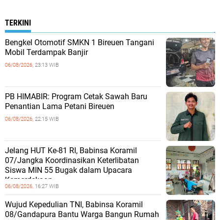
TERKINI
Bengkel Otomotif SMKN 1 Bireuen Tangani
Mobil Terdampak Banjir
06/08/2026,
23:13 WIB
PB HIMABIR: Program Cetak Sawah Baru
Penantian Lama Petani Bireuen
06/08/2026,
22:15 WIB
Jelang HUT Ke-81 RI, Babinsa Koramil
07/Jangka Koordinasikan Keterlibatan
Siswa MIN 55 Bugak dalam Upacara
Kemerdekaan
06/08/2026,
16:27 WIB
Wujud Kepedulian TNI, Babinsa Koramil
08/Gandapura Bantu Warga Bangun Rumah