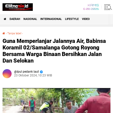
KAMIS
6 08 2026
DAERAH
NASIONAL
INTERNASIONAL
LIFESTYLE
VIDEO
›
Tanpa label
›
Guna Memperlanjar Jalannya Air, Babinsa Koramil 02/Samalanga Gotong Royong Bersama Warga Binaan Bersihkan Jalan Dan Selokan
Guna Memperlanjar Jalannya Air, Babinsa
Koramil 02/Samalanga Gotong Royong
Bersama Warga Binaan Bersihkan Jalan
Dan Selokan
Ipul pedank laut
23 Oktober 2024, 10:23 WIB