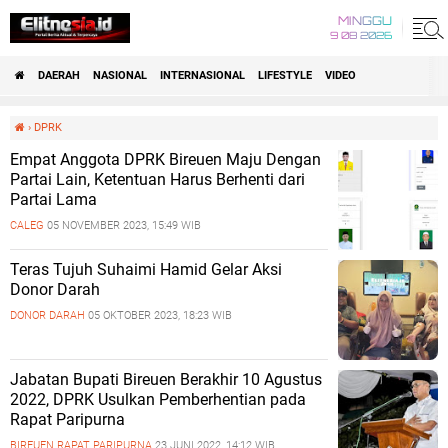
MINGGU
9 08 2026
DAERAH
NASIONAL
INTERNASIONAL
LIFESTYLE
VIDEO
›
DPRK
Empat Anggota DPRK Bireuen Maju Dengan
Partai Lain, Ketentuan Harus Berhenti dari
Partai Lama
CALEG
05 NOVEMBER 2023, 15:49 WIB
Teras Tujuh Suhaimi Hamid Gelar Aksi
Donor Darah
DONOR DARAH
05 OKTOBER 2023, 18:23 WIB
Jabatan Bupati Bireuen Berakhir 10 Agustus
2022, DPRK Usulkan Pemberhentian pada
Rapat Paripurna
BIREUEN
RAPAT PARIPURNA
23 JUNI 2022, 14:12 WIB