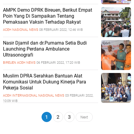
AMPK Demo DPRK Bireuen, Berikut Empat
Poin Yang Di Sampaikan Tentang
Pemaksaan Vaksin Terhadap Rakyat
ACEH
NASIONAL
NEWS
08 FEBRUARI 2022, 12:46 WIB
Nasir Djamil dan dr.Purnama Setia Budi
Launching Perdana Ambulance
Ultrasonografi
BIREUEN ACEH
NEWS
06 FEBRUARI 2022, 17:20 WIB
Muslim DPRA Serahkan Bantuan Alat
Komunikasi Untuk Dukung Kinerja Para
Pekerja Sosial
ACEH
INTERNASIONAL
NASIONAL
NEWS
03 FEBRUARI 2022,
10:09 WIB
1
2
3
Next