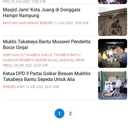
PSSI
18 JUNI 2022, 13:50 WIB
Masjid Jami' Kota Juang di Donggala
Hampir Rampung
BANTUAN MASYARAKAT BIREUEN
11 JUNI 2022, 13:00 WIB
Muklis Takabeya Bantu Musawir Penderita
Bocor Ginjal
ACEH
MUKLIS TAKABEYA
MUKLIS TAKABEYA BANTU
MUSAWIR PENDERITA BOCOR GINJAL
NASIONAL
NEWS
PEDULI
29 MEI 2022, 23:40 WIB
Ketua DPD ll Partai Golkar Bireuen Mukhlis
Takabeya Bantu Sepeda Untuk Alia
BIREUEN ACEH
14 MEI 2022, 20:31 WIB
1
2