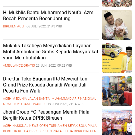
H. Mukhlis Bantu Muhammad Naufal Azmi
Bocah Penderita Bocor Jantung
BIREUEN ACEH
06 JULI 2022, 21:43 WIB
Mukhlis Takabeya Menyediakan Layanan
Mobil Ambulance Gratis Kepada Masyarakat
yang Membutuhkan
AMBULANCE GRATIS
23 JUNI 2022, 09:52 WIB
Direktur Toko Bagunan IRJ Meyerahkan
Grand Prize Kepada Junaidi Warga Juli
Peserta Fun Walk
ACEH MEDUNIA
JALAN SANTAI
MUHAMMAD ARIF
NASIONAL
NEWS
TOKO BANGUNAN IRJ
19 JUNI 2022, 21:14 WIB
Jhoni Group FC Peusangan Meraih Piala
Bergilir Ketua DPRK Bireuen
ACEH
NASIONAL
NEWS
OPEN TURNAMEN SEPAK BOLA
PIALA
BERGILIR KETUA DPRK BIREUEN
PIALA KETUA DPRK BIREUEN