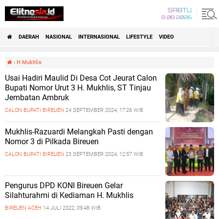
SABTU
8 08 2026
DAERAH
NASIONAL
INTERNASIONAL
LIFESTYLE
VIDEO
›
H Mukhlis
Usai Hadiri Maulid Di Desa Cot Jeurat Calon
Bupati Nomor Urut 3 H. Mukhlis, ST Tinjau
Jembatan Ambruk
CALON BUPATI BIREUEN
24 SEPTEMBER 2024, 17:26 WIB
Mukhlis-Razuardi Melangkah Pasti dengan
Nomor 3 di Pilkada Bireuen
CALON BUPATI BIREUEN
23 SEPTEMBER 2024, 12:57 WIB
Pengurus DPD KONI Bireuen Gelar
Silahturahmi di Kediaman H. Mukhlis
BIREUEN ACEH
14 JULI 2022, 09:48 WIB