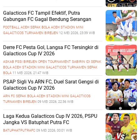
Galacticos FC Tampil Efektif, Putra
Gabungan FC Gagal Bendung Serangan
FOOTBALL ACEH
SEPAK BOLA ACEH
STADION MINI
GALACTICOS
TURNAMEN BIREUEN
12 MEI 2026, 23:39 WIB
Derre FC Pesta Gol, Langsa FC Tersingkir di
Galacticos Cup IV 2026
ASKAB PSSI BIREUEN
OPEN TOURNAMENT
SABIRIN IDI
SEPAK
BOLA ACEH
STADION MINI GALACTICOS
TURNAMEN SEPAK
BOLA
11 MEI 2026, 21:47 WIB
PSAP Sigli Vs ARN FC, Duel Sarat Gengsi di
Galacticos Cup IV 2026
ARN FC
SEPAK BOLA ACEH
STADION MINI GALACTICOS
TURNAMEN BIREUEN
09 MEI 2026, 22:36 WIB
Laga Kedua Galacticos Cup IV 2026, PSPU
Jangka VS Batuphat Putra FC
BATUPHATPUTRAFC
09 MEI 2026, 00:01 WIB