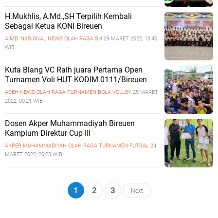
H.Mukhlis, A.Md.,SH Terpilih Kembali
Sebagai Ketua KONI Bireuen
A.MD.
NASIONAL
NEWS
OLAH RAGA
SH
29 MARET 2022, 13:40
WIB
Kuta Blang VC Raih juara Pertama Open
Turnamen Voli HUT KODIM 0111/Bireuen
ACEH
NEWS
OLAH RAGA
TURNAMEN BOLA VOLLEY
25 MARET
2022, 00:21 WIB
Dosen Akper Muhammadiyah Bireuen
Kampium Direktur Cup III
AKPER MUHAMMADIYAH
OLAH RAGA
TURNAMEN FUTSAL
24
MARET 2022, 20:23 WIB
1
2
3
Next