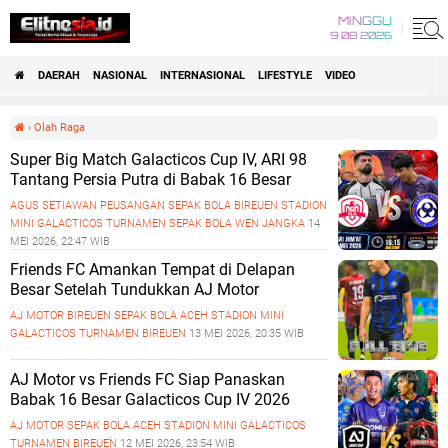
MINGGU
9 08 2026
DAERAH
NASIONAL
INTERNASIONAL
LIFESTYLE
VIDEO
›
Olah Raga
Super Big Match Galacticos Cup IV, ARI 98
Tantang Persia Putra di Babak 16 Besar
AGUS SETIAWAN
PEUSANGAN
SEPAK BOLA BIREUEN
STADION
MINI GALACTICOS
TURNAMEN SEPAK BOLA
WEN JANGKA
14
MEI 2026, 22:47 WIB
Friends FC Amankan Tempat di Delapan
Besar Setelah Tundukkan AJ Motor
AJ MOTOR BIREUEN
SEPAK BOLA ACEH
STADION MINI
GALACTICOS
TURNAMEN BIREUEN
13 MEI 2026, 20:35 WIB
AJ Motor vs Friends FC Siap Panaskan
Babak 16 Besar Galacticos Cup IV 2026
AJ MOTOR
SEPAK BOLA ACEH
STADION MINI GALACTICOS
TURNAMEN BIREUEN
12 MEI 2026, 23:54 WIB