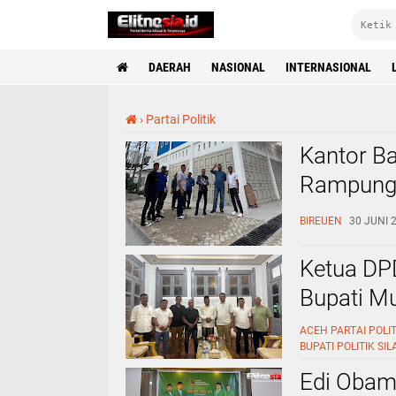
DAERAH
NASIONAL
INTERNASIONAL
›
Partai Politik
Kantor B
Rampung,
Pembangu
BIREUEN
30 JUNI 2
Ketua DP
Bupati Mu
ACEH
PARTAI POLIT
BUPATI
POLITIK
SIL
Edi Obam