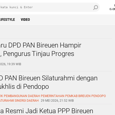
6 0
LIFESTYLE
VIDEO
aru DPD PAN Bireuen Hampir
 Pengurus Tinjau Progres
nan ‎
026, 19:39 WIB
D PAN Bireuen Silaturahmi dengan
khlis di Pendopo
IK
PEMBANGUNAN DAERAH
PEMERINTAHAN
PEMKAB BIREUEN
PENDOPO
ATURAHMI
SINERGI DAERAH
29 MEI 2026, 21:52 WIB
a Resmi Jadi Ketua PPP Bireuen