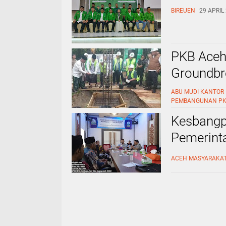
BIREUEN
29 APRIL 
PKB Aceh
Groundbr
ABU MUDI
KANTOR 
PEMBANGUNAN
P
Kesbangp
Pemerint
Politik
ACEH
MASYARAKA