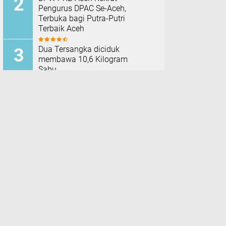
Pengurus DPAC Se-Aceh,
Terbuka bagi Putra-Putri
Terbaik Aceh
Dua Tersangka diciduk
membawa 10,6 Kilogram
Sabu
Operasi Gabungan Polsek
Kota Juang dan
Satresnarkoba Ungkap Kasus
Sabu di Jeumpa
Makmur Taklukkan Jeunieb 2-
0, Awali Langkah Gemilang di
Turnamen Bola Voli Piala
Dandim 0111/Bireuen 2026
TERPOPULER LAINNYA
DAERAH