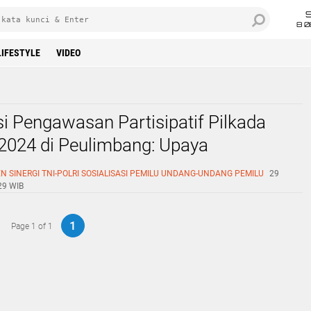
8 0
LIFESTYLE
VIDEO
si Pengawasan Partisipatif Pilkada
2024 di Peulimbang: Upaya
sasi Pengawasan Pilkada
EN
SINERGI TNI-POLRI
SOSIALISASI PEMILU
UNDANG-UNDANG PEMILU
29
29 WIB
1
Page 1 of 1