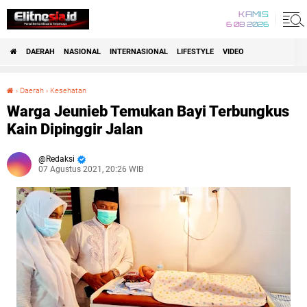
KAMIS
6 08 2026
DAERAH
NASIONAL
INTERNASIONAL
LIFESTYLE
VIDEO
›
Daerah
›
Kesehatan
Warga Jeunieb Temukan Bayi Terbungkus Kain Dipinggir Jalan
Warga Jeunieb Temukan Bayi Terbungkus
Kain Dipinggir Jalan
Redaksi
07 Agustus 2021, 20:26 WIB