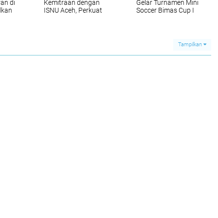
an di
Kemitraan dengan
Gelar Turnamen Mini
dkan
ISNU Aceh, Perkuat
Soccer Bimas Cup I
ada
Budaya Literasi Lewat
2026, Perkuat
k ‎
Program Pojok Baca
Silaturahmi dan
Kekompakan ASN
Tampilkan