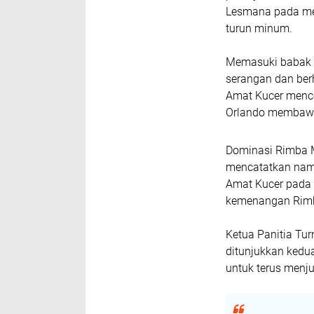
Lesmana pada men
turun minum.
Memasuki babak k
serangan dan ber
Amat Kucer mence
Orlando membawa 
Dominasi Rimba Mi
mencatatkan nama
Amat Kucer pada 
kemenangan Rimba
Ketua Panitia Tu
ditunjukkan kedu
untuk terus menjun