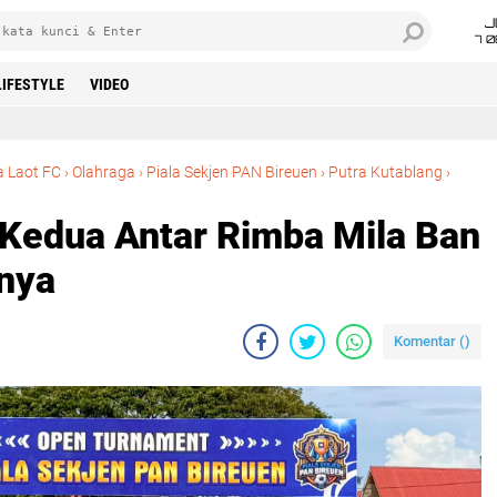
J
7 
LIFESTYLE
VIDEO
a Laot FC
›
Olahraga
›
Piala Sekjen PAN Bireuen
›
Putra Kutablang
›
abak Kedua Antar Rimba Mila Ban FC ke Fase Selanjutnya
 Kedua Antar Rimba Mila Ban
tnya
Komentar (
)