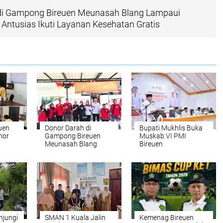
di Gampong Bireuen Meunasah Blang Lampaui
 Antusias Ikuti Layanan Kesehatan Gratis
euen
Donor Darah di
Bupati Mukhlis Buka
nor
Gampong Bireuen
Muskab VI PMI
Meunasah Blang
Bireuen
ata
Lampaui Target,
Warga Antusias Ikuti
Layanan Kesehatan
Gratis
njungi
SMAN 1 Kuala Jalin
Kemenag Bireuen