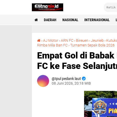
DAERAH
NASIONAL
INTERNASIONAL
›
AJ Motor
›
ARN FC
›
Bireuen
›
Jeunieb
›
Kutuk
Empat Gol di B
Rimba Mila Ban FC
›
Turnamen Sepak Bola 2026
Empat Gol di Babak
FC ke Fase Selanju
Ipul pedank laut
08 Juni 2026, 20:18 WIB