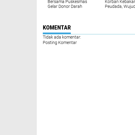
Bersama Puskesmas
Korban Kebakar
Gelar Donor Darah
Peudada, Wuju
Kepedulian kep
Warga Terdampa
KOMENTAR
Tidak ada komentar:
Posting Komentar