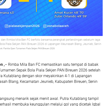
 dan Rimba Mila Ban FC berfoto bersama perangkat pertandingan sebelum laga
la Piala Sekjen PAN Bireuen 2026 di Lapangan Meunasah Blang, Jeunieb, Senin
ok. Panitia Open Turnamen Piala Sekjen PAN Bireuen 2026.
en ,
– Rimba Mila Ban FC memastikan satu tempat di babak
Turnamen Sepak Bola Piala Sekjen PAN Bireuen 2026 setelah
a Kutablang dengan skor meyakinkan 4-1 di Lapangan
sah Blang, Kecamatan Jeunieb, Kabupaten Bireuen, Senin
langsung menarik sejak menit awal. Putra Kutablang tampil
berhasil membuka keunggulan melalui gol yang dicetak Iqbal