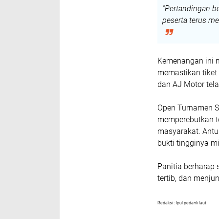
“Pertandingan b
peserta terus me
Kemenangan ini 
memastikan tiket 
dan AJ Motor tel
Open Turnamen Se
memperebutkan to
masyarakat. Antu
bukti tingginya m
Panitia berharap 
tertib, dan menjun
Redaksi : Ipul pedank laut