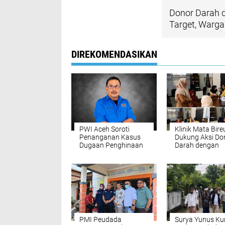
Donor Darah 
Target, Warga
DIREKOMENDASIKAN
PWI Aceh Soroti
Klinik Mata Bir
Penanganan Kasus
Dukung Aksi Do
Dugaan Penghinaan
Darah dengan
Wartawan di Polres
Pemeriksaan M
Bireuen yang Belum
Gratis
Tetapkan Tersangka
PMI Peudada
Surya Yunus Ku