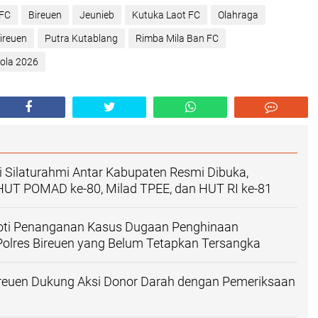
FC
Bireuen
Jeunieb
Kutuka Laot FC
Olahraga
ireuen
Putra Kutablang
Rimba Mila Ban FC
ola 2026
 Silaturahmi Antar Kabupaten Resmi Dibuka,
UT POMAD ke-80, Milad TPEE, dan HUT RI ke-81 ‎
oti Penanganan Kasus Dugaan Penghinaan
olres Bireuen yang Belum Tetapkan Tersangka
ireuen Dukung Aksi Donor Darah dengan Pemeriksaan