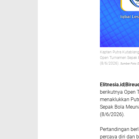
Kapten Putra Kutablang
Open Turnamen Sepak Bo
(8/6/2026).
Sumber Foto: D
Elitnesia.id|Bireu
berikutnya Open 
menaklukkan Putr
Sepak Bola Meuna
(8/6/2026).
Pertandingan ber
percaya diri dan 